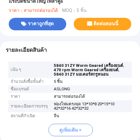
แรงบิดขนาดใหญ่ เพลาคู่s
ราคา：สามารถต่อรองได้
MOQ：5 ชิ้น
ราคาถูกที่สุด
ติดต่อตอนนี้
รายละเอียดสินค้า
,
5840 31ZY Worm Geared เครื่องยนต์
เน้น ๆ
,
470 rpm Worm Geared เครื่องยนต์
5840 31ZY มอเตอร์สกรูหนอน
จำนวนสั่งซื้อขั้นต่ำ
5 ชิ้น
ชื่อแบรนด์
ASLONG
ราคา
สามารถต่อรองได้
ฟองโฟมตรงจุด 13*10*8 20*15*10
รายละเอียดการบรรจุ
42*32*16 42*32*32
สถานที่กำเนิด
จีน
ดูเพิ่มเติม